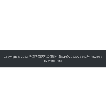
Copyright © 2023 沧恒环保博客 版权所有
冀ICP备2023023843号
Powered
by
WordPress