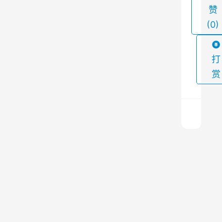
赞
有
(0)
害
气
体
打
，
赏
保
障
工
人
健
布
康
袋
和
除
环
尘
上
器
一
境
篇
内
2024
安
部
年2
结
全
月23