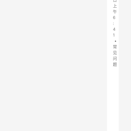
上
午
6
:
4
1
•
常
见
问
题
矿
山
除
尘
器
设
备