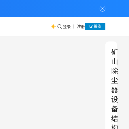
登录
注册
投稿
矿
山
除
尘
器
设
备
结
构