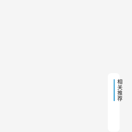
构
日 上
。
午
图
6:31
本
文
粮
食
将
加
下
2024
为
工
一
年2
料
大
篇
月23
日 上
仓
家
午
顶
6:51
展
除
尘
示
器
矿
相
关
山
推
除
荐
尘
器
布袋
活性
无触
二级
除尘
布袋
脉冲
脉冲
高温
窑炉
设
备