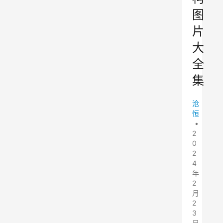
图
片
大
全
集
沧
恒
•
2
0
2
4
年
2
月
2
3
日