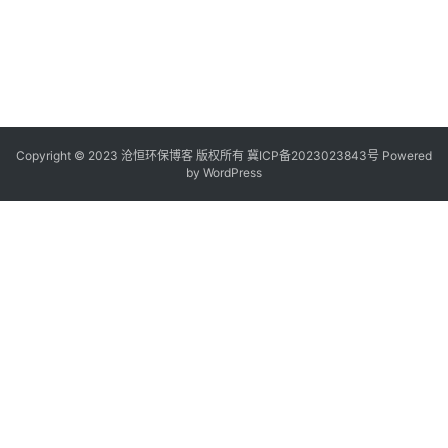
Copyright © 2023 沧恒环保博客 版权所有
冀ICP备2023023843号
Powered
by
WordPress