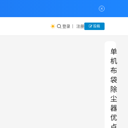
登录
注册
投稿
单
机
布
袋
除
尘
器
优
点