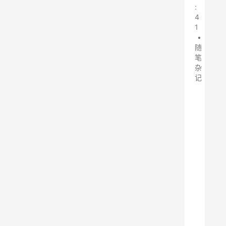
:
4
1
•
随
笔
杂
记
单
机
布
袋
除
尘
器
一
直