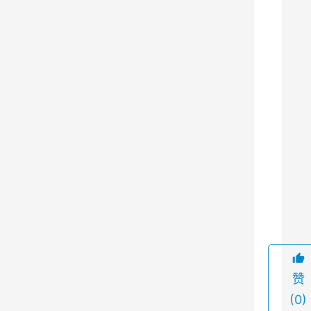
之
一
，
它
具
有
独
特
的
优
9
点
和
一
些
赞
不
(0)
足