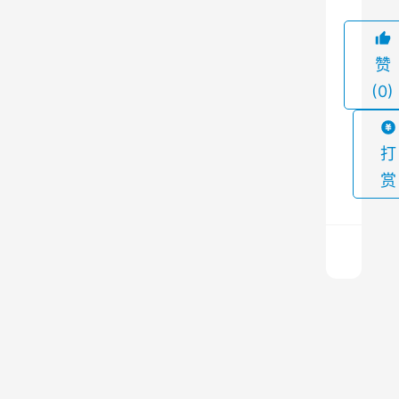
除
，
赞
保
(0)
证
生
产
打
过
赏
程
的
环
境
卫
矿
生
山
和
除
产
尘
上
器
一
品