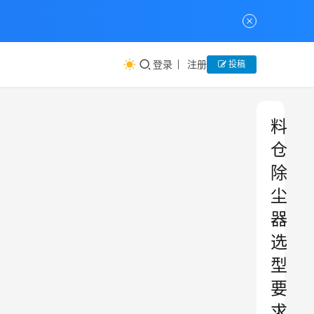
登录
注册
投稿
料
仓
除
尘
器
选
型
要
求