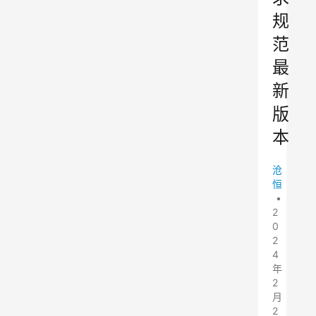
规
范
最
新
版
本
沧
恒
•
2
0
2
4
年
2
月
2