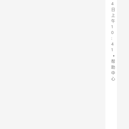
4
日
上
午
1
0
:
4
1
•
帮
助
中
心
料
仓
除
尘
器