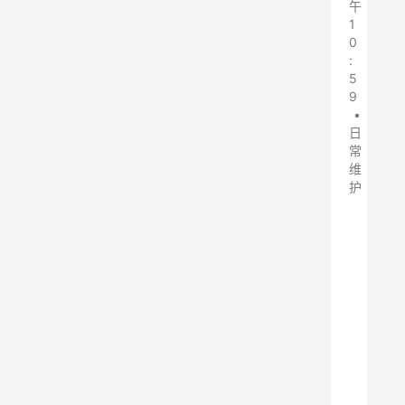
午
1
0
:
5
9
•
日
常
维
护
中
频
炉
在
金
属
冶