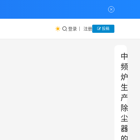
登录
注册
投稿
中
频
炉
生
产
除
尘
器
的