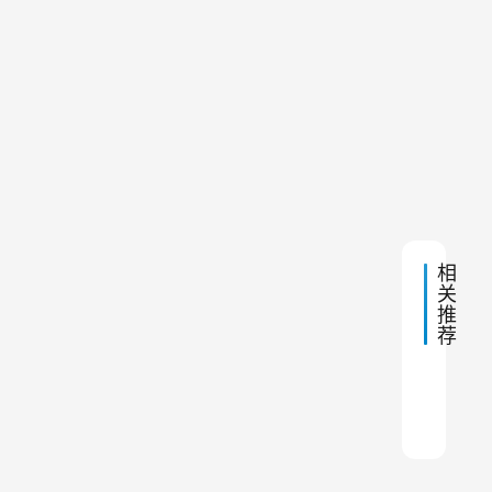
用
10:49
显
布
得
袋
除
尤
下
2024
尘
一
年2
为
器
篇
月24
重
日 上
的
午
工
要
11:10
作
。
流
程
除
相
尘
关
推
器
荐
是
一
钢铁
脉冲
除尘
除尘
脉冲
除尘
中频
橡胶
中频
除尘
种
用
于