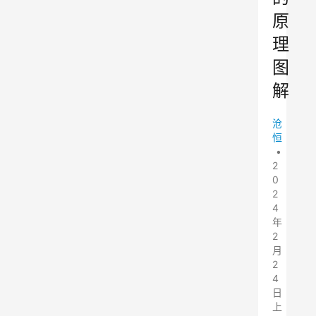
原
理
图
解
沧
恒
•
2
0
2
4
年
2
月
2
4
日
上