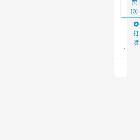
赞
因
(0)
此
，
中
打
频
赏
炉
生
产
除
尘
布
器
袋
的
除
设
尘
上
器
一
计
篇
滤
2024
和
袋
年2月
应
24日
上午