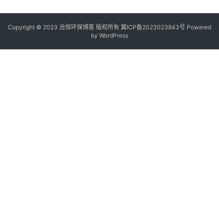
Copyright © 2023 沧恒环保博客 版权所有
冀ICP备2023023843号
Powered
by
WordPress