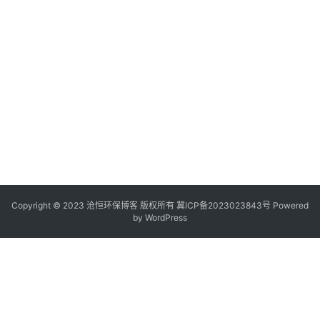
Copyright © 2023 沧恒环保博客 版权所有
冀ICP备2023023843号
Powered
by
WordPress