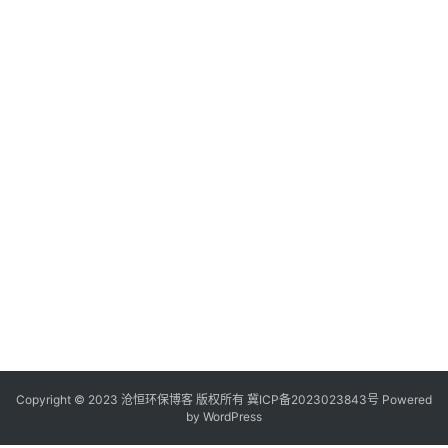
Copyright © 2023 沧恒环保博客 版权所有
冀ICP备2023023843号
Powered
by
WordPress