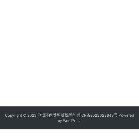
Copyright © 2023 沧恒环保博客 版权所有
冀ICP备2023023843号
Powered
by
WordPress