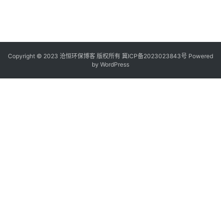
Copyright © 2023 沧恒环保博客 版权所有
冀ICP备2023023843号
Powered
by
WordPress