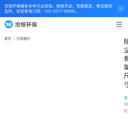
沧恒环保拥有多年行业经验，规格齐全，性能稳定，售后服务
及时，欢迎来电订购：135-0317-6066。
首页
日常维护
沧
2
日