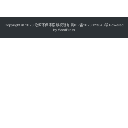
Copyright © 2023 沧恒环保博客 版权所有
冀ICP备2023023843号
Powered
by
WordPress