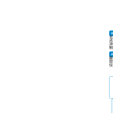
无
点
冲
制
脉
控
仪