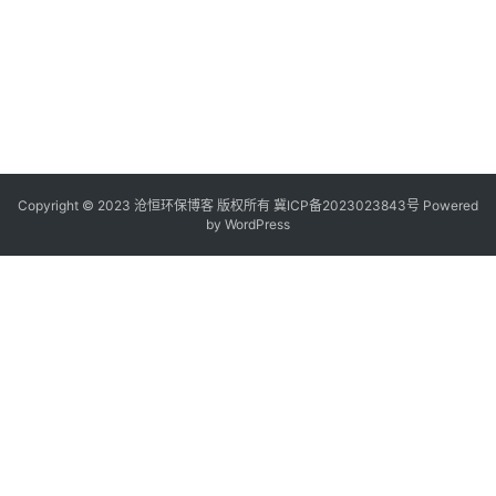
Copyright © 2023 沧恒环保博客 版权所有
冀ICP备2023023843号
Powered
by
WordPress