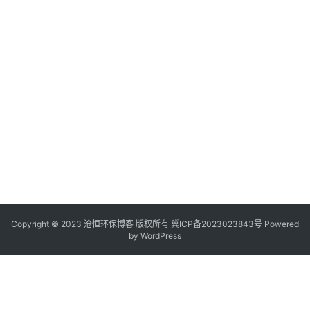
Copyright © 2023 沧恒环保博客 版权所有
冀ICP备2023023843号
Powered
by
WordPress