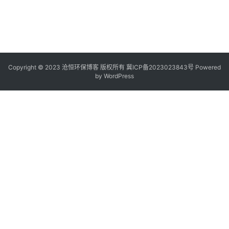
Copyright © 2023 沧恒环保博客 版权所有
冀ICP备2023023843号
Powered
by
WordPress