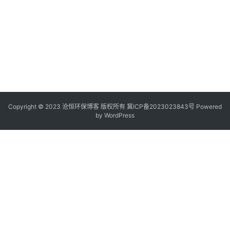
Copyright © 2023 沧恒环保博客 版权所有
冀ICP备2023023843号
Powered
by
WordPress