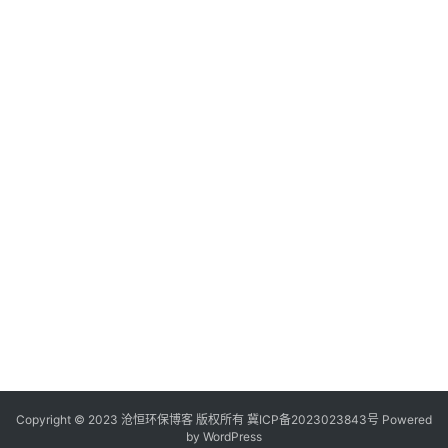
Copyright © 2023 沧恒环保博客 版权所有
冀ICP备2023023843号
Powered
by
WordPress