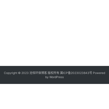
Copyright © 2023 沧恒环保博客 版权所有
冀ICP备2023023843号
Powered
by
WordPress