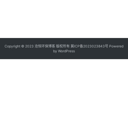
Copyright © 2023 沧恒环保博客 版权所有
冀ICP备2023023843号
Powered
by
WordPress