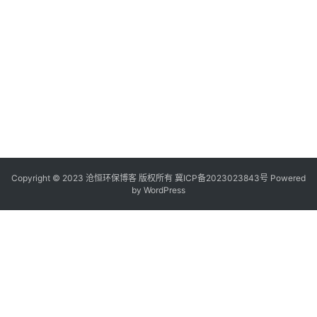
Copyright © 2023 沧恒环保博客 版权所有
冀ICP备2023023843号
Powered
by
WordPress