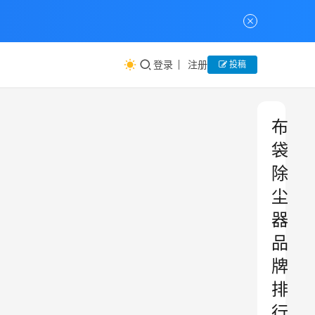
登录
注册
投稿
布
袋
除
尘
器
品
牌
排
行