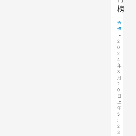
榜
沧
恒
•
2
0
2
4
年
3
月
2
0
日
上
午
5
:
2
3