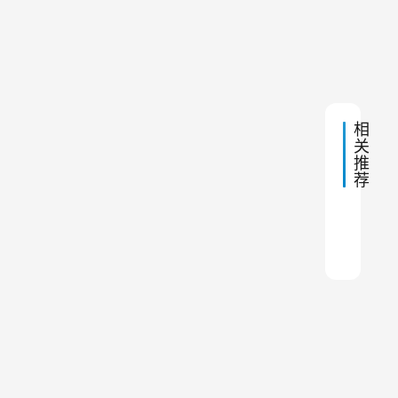
完
尘
一
年3
器
成
篇
月20
日 上
滤
这
午
袋
5:34
项
直
径
工
多
作
相
大
关
合
的
推
适
利
荐
器
之
沥青
布袋
褶皱
除尘
布袋
立磨
建材
热镀
饲料
焦化
一
。
但
是
在
市