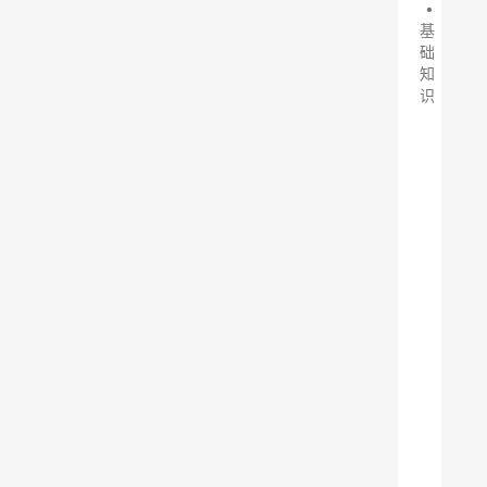
•
基
础
知
识
对
于
布
袋
除
尘
器
这
一
清
洁