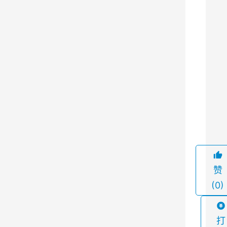
业
生
产
中
，
除
尘
工
9
作
是
至
关
赞
重
(0)
要
的
一
打