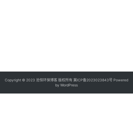
Copyright © 2023 沧恒环保博客 版权所有
冀ICP备2023023843号
Powered
by
WordPress