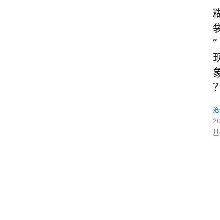
”
沧
2
基
”