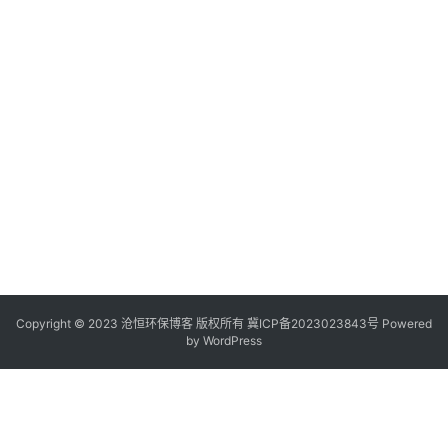
Copyright © 2023 沧恒环保博客 版权所有
冀ICP备2023023843号
Powered
by
WordPress