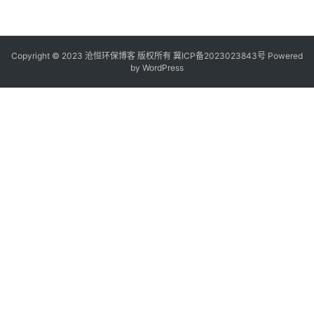
Copyright © 2023 沧恒环保博客 版权所有
冀ICP备2023023843号
Powered
by
WordPress