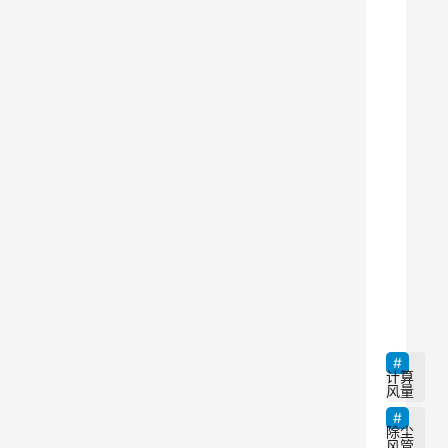
空
调
系
统
在
日
常
生
活
和
9
工
作
中
变
计算
风量
得
越
除尘
风管