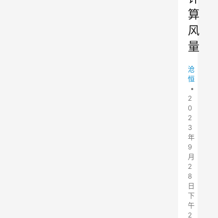
算
风
量
沧
恒
•
2
0
2
3
年
9
月
2
8
日
下
午
2