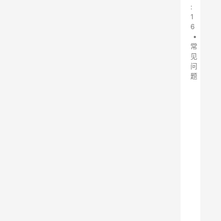
:
1
6
•
常
见
问
题
随
着
现
代
建
筑
的
发
展