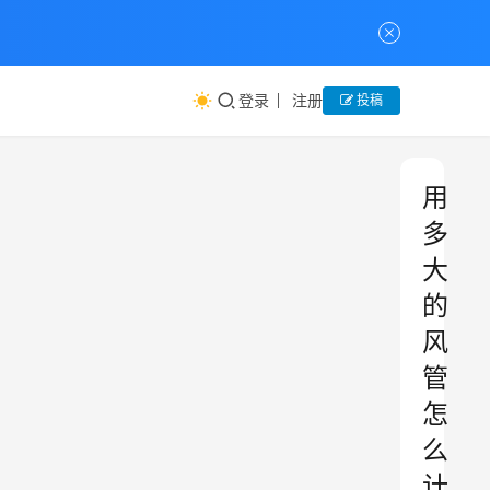
登录
注册
投稿
用
多
大
的
风
管
怎
么
计