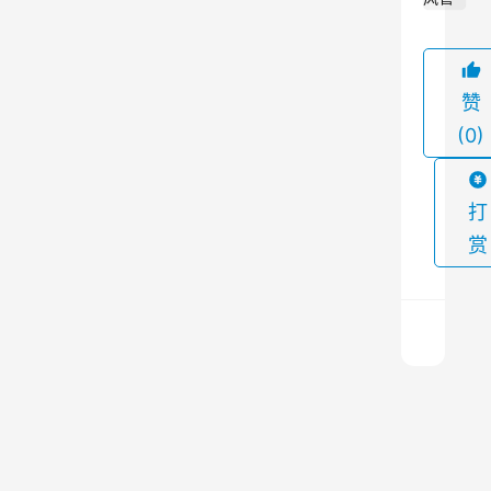
来
越
重
赞
要
(0)
。
而
在
打
空
赏
调
系
统
中
，
仓
风
顶
管
除
是
尘
上