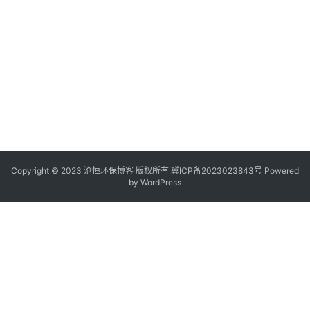
Copyright © 2023 沧恒环保博客 版权所有
冀ICP备2023023843号
Powered
by
WordPress