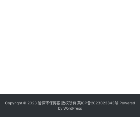
Copyright © 2023 沧恒环保博客 版权所有
冀ICP备2023023843号
Powered
by
WordPress