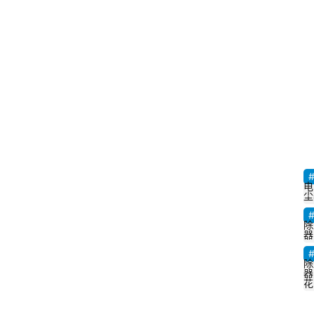
电
尘
除
器
除
器
花