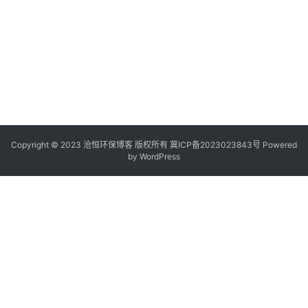
Copyright © 2023 沧恒环保博客 版权所有
冀ICP备2023023843号
Powered
by
WordPress