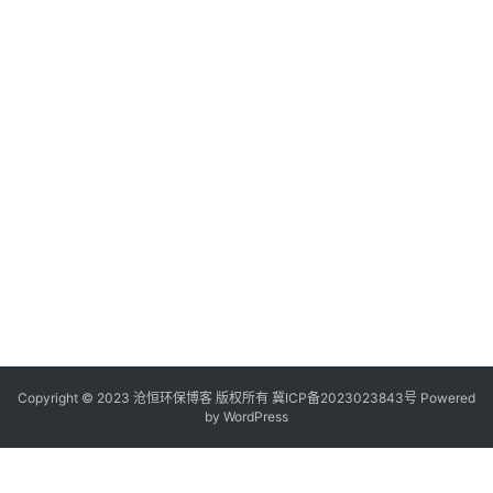
Copyright © 2023 沧恒环保博客 版权所有
冀ICP备2023023843号
Powered
by
WordPress