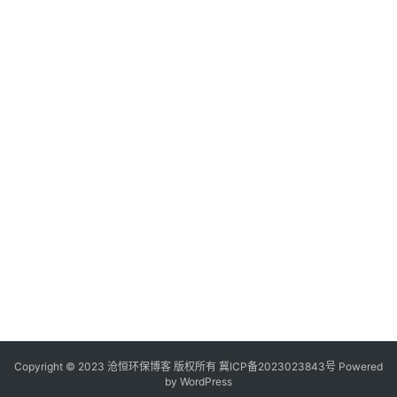
Copyright © 2023 沧恒环保博客 版权所有
冀ICP备2023023843号
Powered
by
WordPress