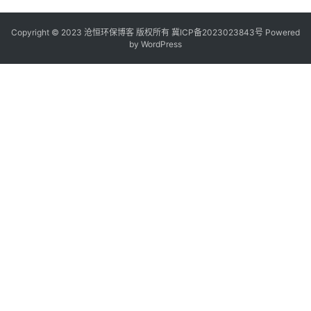
Copyright © 2023 沧恒环保博客 版权所有
冀ICP备2023023843号
Powered
by
WordPress