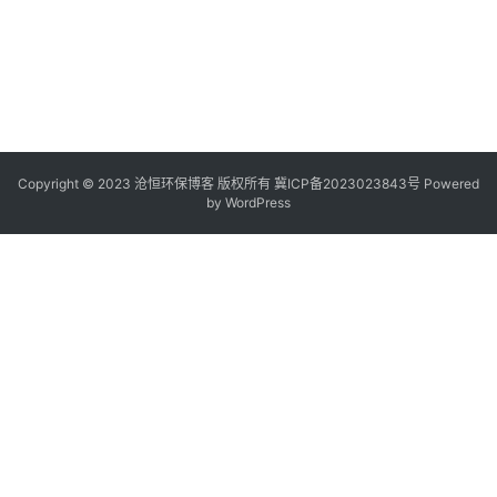
Copyright © 2023 沧恒环保博客 版权所有
冀ICP备2023023843号
Powered
by
WordPress