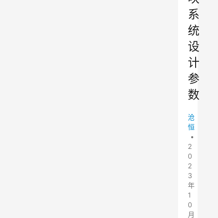
系
统
设
计
参
数
沧
恒
•
2
0
2
3
年
1
0
月