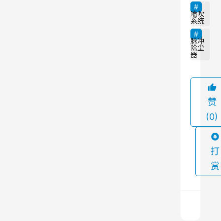
颗
喷吹
系统
粒
物
脉冲
除尘
，
器
许
多
企
赞
业
(0)
都
采
打
用
了
赏
气
箱
脉
冲