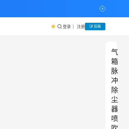
登录
注册
投稿
气
箱
脉
冲
除
尘
器
喷
吹