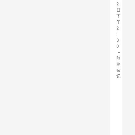
2
日
下
午
2
:
3
0
•
随
笔
杂
记
随
着
工
业
生
产