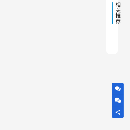
布
相
装
参
关
置
推
数
的
荐
设
直
计
接
原
单机
除尘
除尘
单机
操作
通风
单机
脉冲
单机
来看
影
则
响
着
除
尘
效
果
、
节
能
降
耗