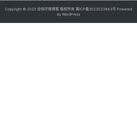
Copyright © 2023 沧恒环保博客 版权所有
冀ICP备2023023843号
Powered
by
WordPress