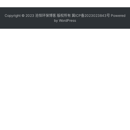
Copyright © 2023 沧恒环保博客 版权所有
冀ICP备2023023843号
Powered
by
WordPress