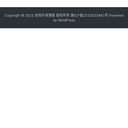
Copyright © 2023 沧恒环保博客 版权所有
冀ICP备2023023843号
Powered
by
WordPress