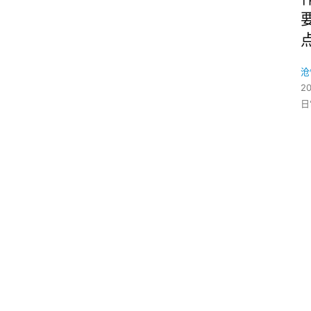
沧
2
日