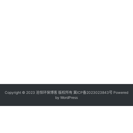
Copyright © 2023 沧恒环保博客 版权所有
冀ICP备2023023843号
Powered
by
WordPress