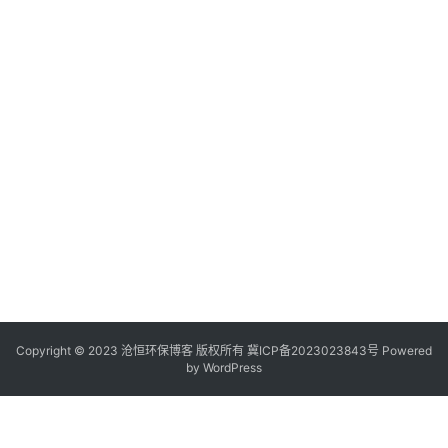
Copyright © 2023 沧恒环保博客 版权所有
冀ICP备2023023843号
Powered
by
WordPress