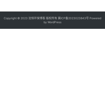
Copyright © 2023 沧恒环保博客 版权所有
冀ICP备2023023843号
Powered
by
WordPress