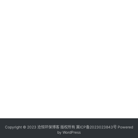
Copyright © 2023 沧恒环保博客 版权所有
冀ICP备2023023843号
Powered
by
WordPress