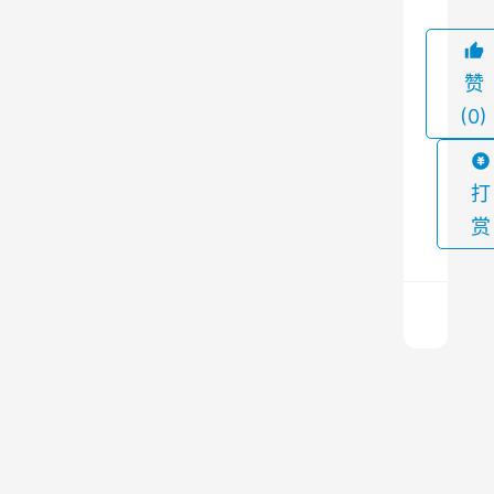
。
电
赞
弧
(0)
炉
生
产
打
过
赏
程
中
产
生
的
工
烟
业
尘
废
和
气
上
净
一
废