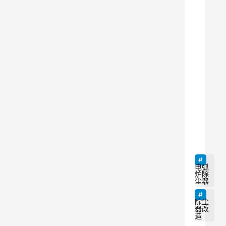
但
同
时
也
带
来
了
严
9
重
的
环
境
电弧
炉除
污
尘器
染
除尘
问
器改
造
题