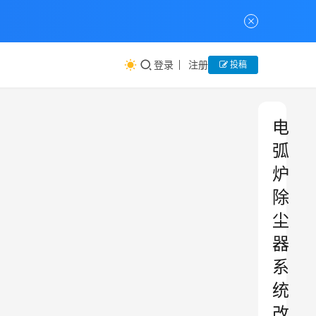
登录
注册
投稿
电
弧
炉
除
尘
器
系
统
改