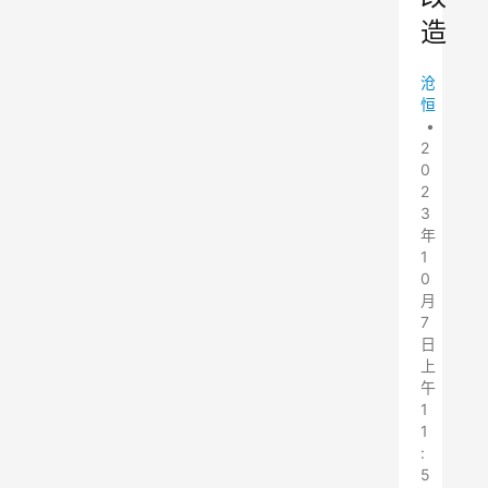
造
沧
恒
•
2
0
2
3
年
1
0
月
7
日
上
午
1
1
:
5