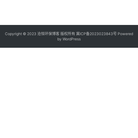
Copyright © 2023 沧恒环保博客 版权所有
冀ICP备2023023843号
Powered
by
WordPress