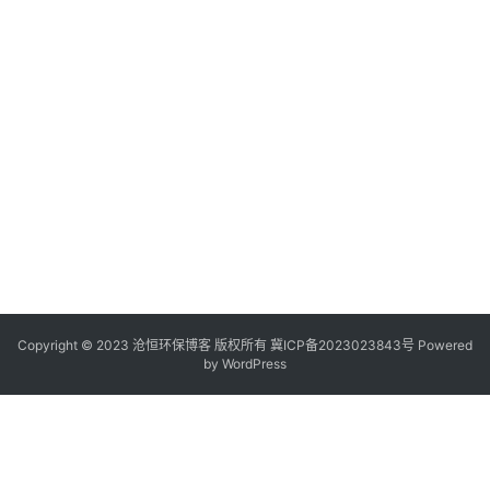
Copyright © 2023 沧恒环保博客 版权所有
冀ICP备2023023843号
Powered
by
WordPress