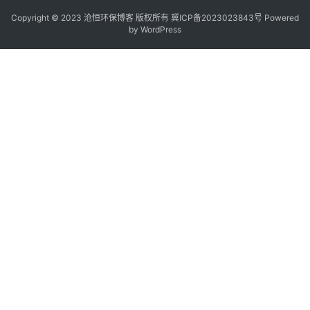
Copyright © 2023 沧恒环保博客 版权所有
冀ICP备2023023843号
Powered
by
WordPress