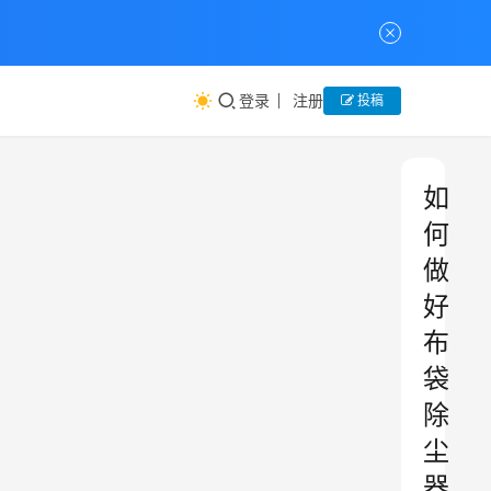
登录
注册
投稿
如
何
做
好
布
袋
除
尘
器