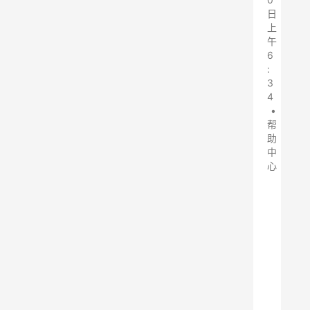
日
上
午
6
:
3
4
•
帮
助
中
心
布
袋
除
尘
器
作