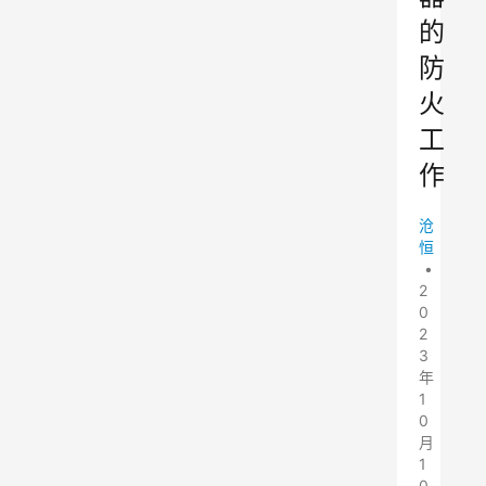
的
防
火
工
作
沧
恒
•
2
0
2
3
年
1
0
月
1
0