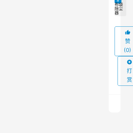
尘
布袋
除尘
器
器
本
身
存
赞
在
(0)
着
一
定
打
的
赏
火
灾
风
险
。
袋
为
式