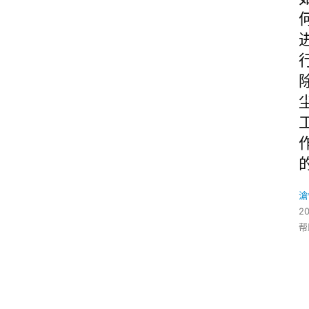
滄
2
帮
C