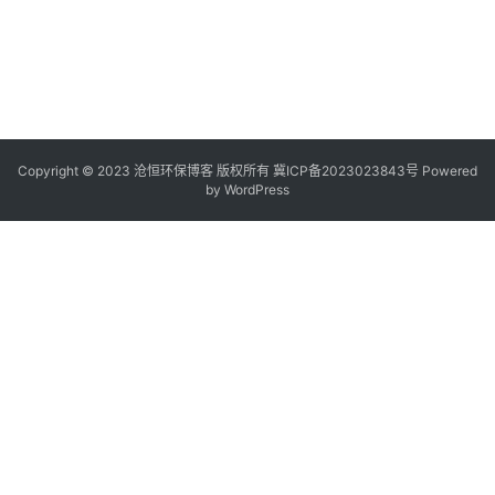
Copyright © 2023 沧恒环保博客 版权所有
冀ICP备2023023843号
Powered
by
WordPress