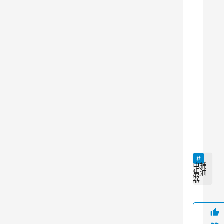
废
气
中
的
焦
油
和
其
9
他
有
害
物
电捕
焦油
质
器
。
它
通