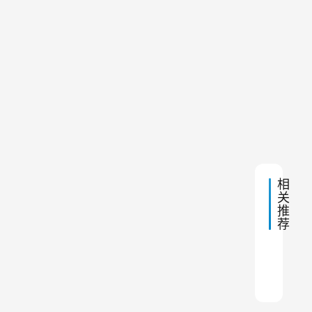
午
以
将
7:06
及
焦
解
对
油
决
除
措
分
尘
下
2023
施
器
离
一
年10
中
篇
月11
出
日 上
存
午
在
来
7:27
的
，
问
使
题
相
你
废
关
们
气
推
了
荐
解
得
多
到
少
除尘
中频
面粉
环保
破碎
中频
气旋
湿式
螺旋
卸料
净
化
。