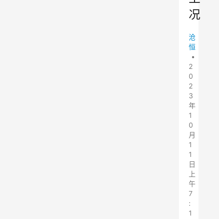
况
沧
恒
•
2
0
2
3
年
1
0
月
1
1
日
上
午
7
:
1