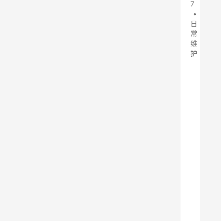
7
•
日
常
维
护
电
捕
焦
油
器
是
一
种
通
常
用