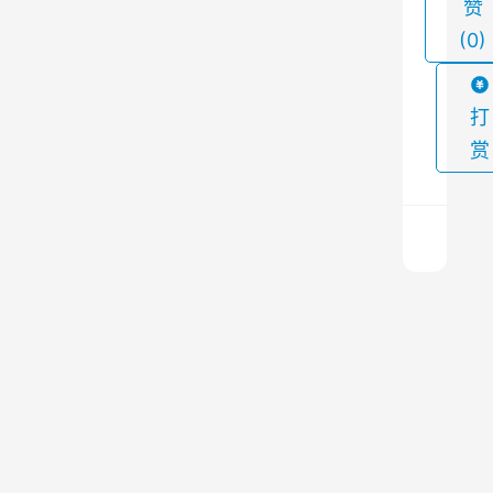
赞
过
(0)
将
废
气
打
通
赏
过
电
场
，
利
除
用
尘
设
电
备
上
场
的
一
篇
的
常
2023
见
力
年10
故
月11
量
障
日 上