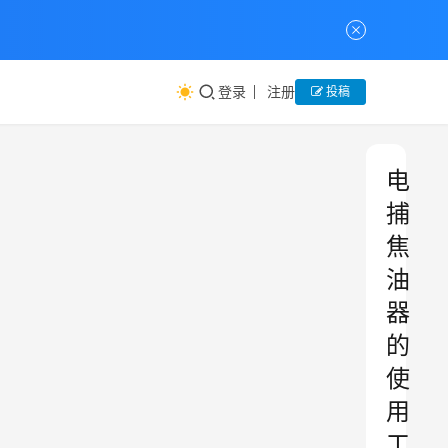
登录
注册
投稿
电
捕
焦
油
器
的
使
用
工