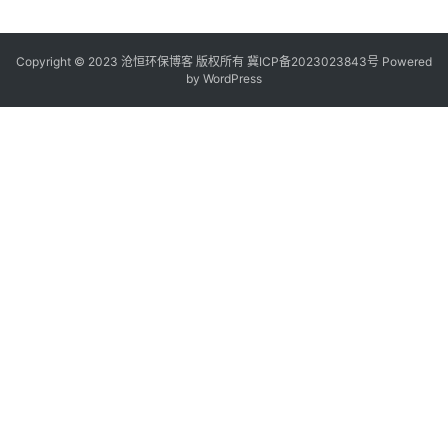
Copyright © 2023 沧恒环保博客 版权所有
冀ICP备2023023843号
Powered
by
WordPress