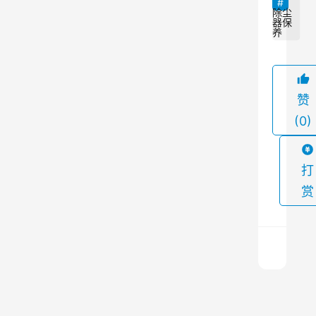
洁
除尘
、
器保
养
更
健
康
赞
。
(0)
然
而
，
打
如
赏
果
不
进
行
适
烘
当
干