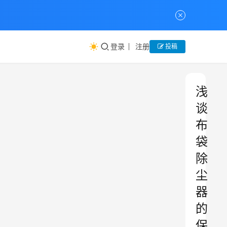
登录
注册
投稿
浅
谈
布
袋
除
尘
器
的
保