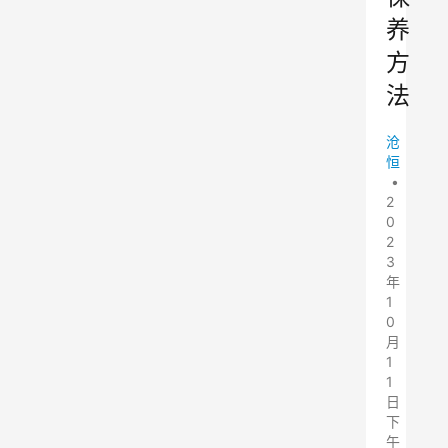
养
方
法
沧
恒
•
2
0
2
3
年
1
0
月
1
1
日
下
午