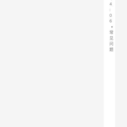
4
:
0
6
•
常
见
问
题
布
袋
除
尘
器
是
一
种