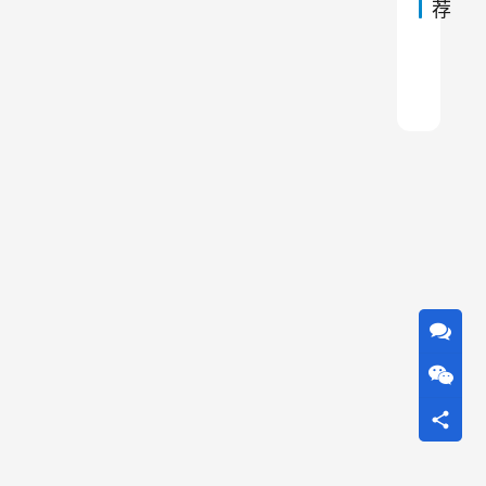
使
荐
结
用
构
原
寿
除尘
说一
矿山
矿山
矿山
采石
星型
你知
布袋
除尘
理
命
可
能
会
受
到
影
响
。
本
文
将
详