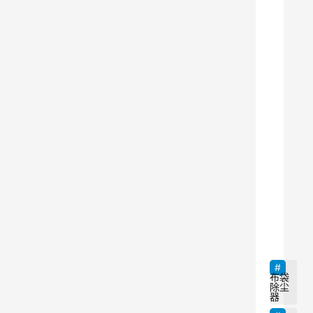
过
滤
掉
空
气
中
的
颗
粒
物
，
9
使
空
气
更
布袋
除尘
清
器