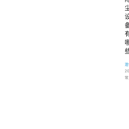
沧
2
常