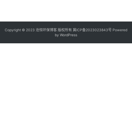
Copyright © 2023 沧恒环保博客 版权所有
冀ICP备2023023843号
Powered
by
WordPress